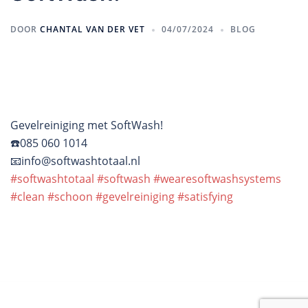
DOOR
CHANTAL VAN DER VET
04/07/2024
BLOG
Gevelreiniging met SoftWash!
☎️085 060 1014
📧info@softwashtotaal.nl
#softwashtotaal
#softwash
#wearesoftwashsystems
#clean
#schoon
#gevelreiniging
#satisfying