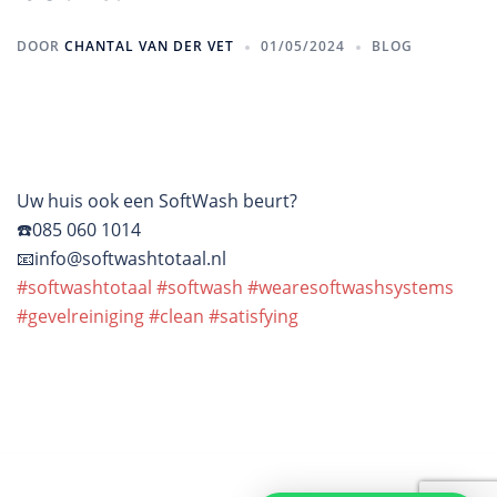
DOOR
CHANTAL VAN DER VET
01/05/2024
BLOG
Uw huis ook een SoftWash beurt?
☎️085 060 1014
📧info@softwashtotaal.nl
#softwashtotaal
#softwash
#wearesoftwashsystems
#gevelreiniging
#clean
#satisfying